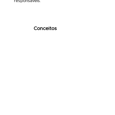
responsáveis.
Conceitos
Procuramos encontrar
soluções cujos conceitos se
baseiem na sustentabilidade,
qualidade e segurança
alimentar e alimentação
consciente.