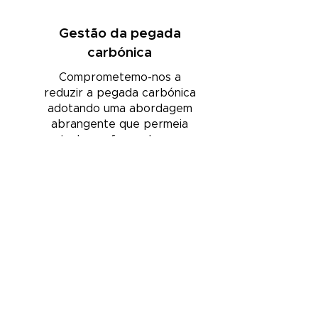
Gestão da pegada
carbónica
Comprometemo-nos a
reduzir a pegada carbónica
adotando uma abordagem
abrangente que permeia
todas as fases da sua
operação.
Carregamento
elétrico
A Vivid Foods disponibiliza
gratuitamente postos de
carregamento elétrico para os
colaboradores.