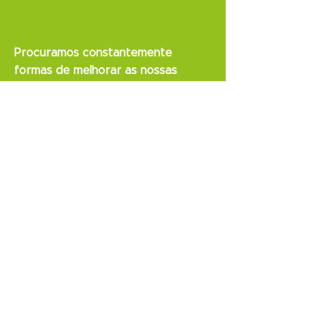
Procuramos constantemente
formas de melhorar as nossas
práticas
e exploramos inovações
sustentáveis, colaborativas, justas,
regenerativas, que promovam a
utilização eficiente de recursos, por
forma a co-evoluir e proteger o
planeta para as gerações futuras.
Proporcionamos formações aos
nossos colaboradores
em diversas
áreas de atuação, que incluem
segurança no trabalho, qualidade
alimentar e técnicas de gestão de
equipas.